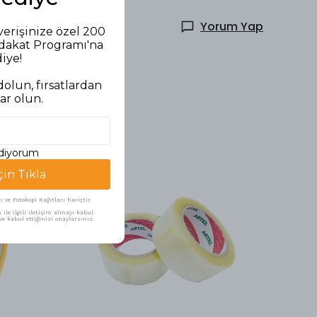
Yorum Yap
verişinize özel 200
adakat Programı'na
diye!
olun, fırsatlardan
ar olun.
ediyorum
çin Tıkla
ve Fotokopi Kağıtları hariçtir.
ile ilgili iletişim almayı kabul
e kabul ettiğinizi onaylarsınız.