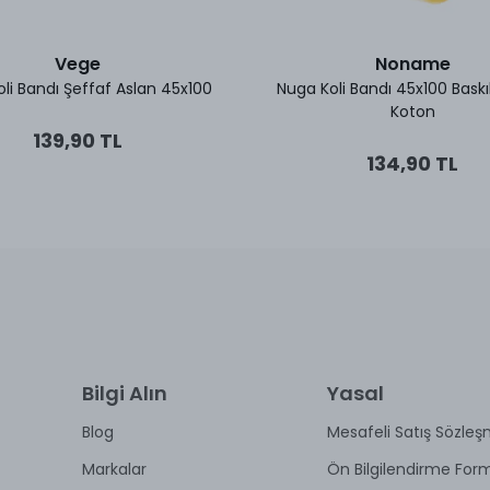
Vege
Noname
li Bandı Şeffaf Aslan 45x100
Nuga Koli Bandı 45x100 Baskıl
Koton
139,90 TL
134,90 TL
Bilgi Alın
Yasal
Blog
Mesafeli Satış Sözleş
Markalar
Ön Bilgilendirme For