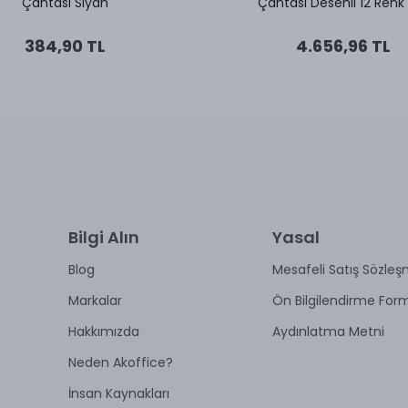
Çantası Siyah
Çantası Desenli 12 Renk
384,90 TL
4.656,96 TL
Bilgi Alın
Yasal
Blog
Mesafeli Satış Sözleş
Markalar
Ön Bilgilendirme For
Hakkımızda
Aydınlatma Metni
Neden Akoffice?
İnsan Kaynakları