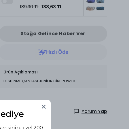
189,90 TL
138,63 TL
Stoğa Gelince Haber Ver
Ürün Açıklaması
BESLENME ÇANTASI JUNİOR GİRL POWER
Yorum Yap
Hediye
verişinize özel 200