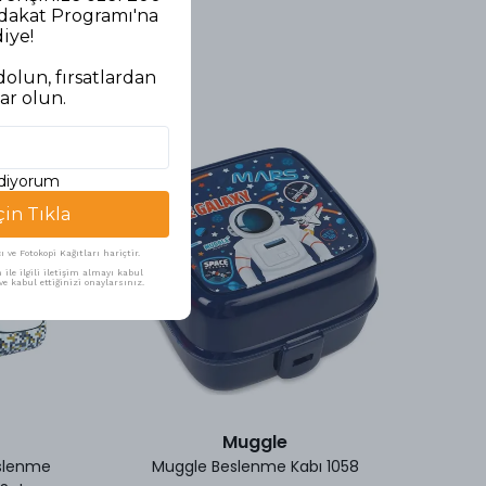
adakat Programı'na
diye!
olun, fırsatlardan
ar olun.
ediyorum
çin Tıkla
ve Fotokopi Kağıtları hariçtir.
ile ilgili iletişim almayı kabul
e kabul ettiğinizi onaylarsınız.
Muggle
slenme
Muggle Beslenme Kabı 1058
Mu