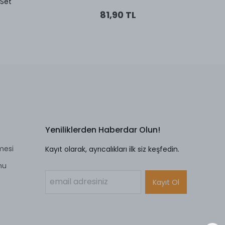
 Set
81,90 TL
Yeniliklerden Haberdar Olun!
mesi
Kayıt olarak, ayrıcalıkları ilk siz keşfedin.
mu
Kayıt Ol