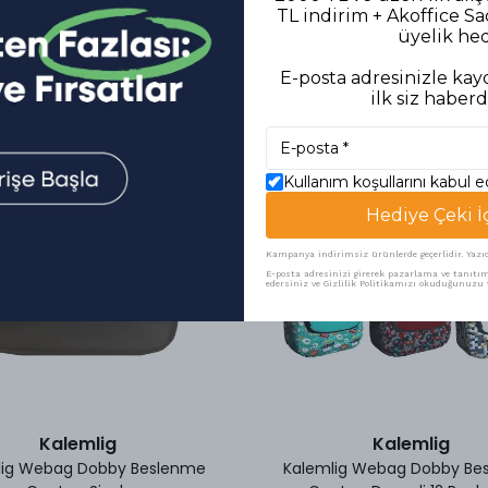
TL indirim + Akoffice S
üyelik he
E-posta adresinizle kayd
Benzer Ürünler
ilk siz haberd
Kullanım koşullarını kabul 
Hediye Çeki İ
Kampanya indirimsiz ürünlerde geçerlidir. Yazıcı 
E-posta adresinizi girerek pazarlama ve tanıtım 
edersiniz ve Gizlilik Politikamızı okuduğunuzu v
Kalemlig
Kalemlig
lig Webag Dobby Beslenme
Kalemlig Webag Dobby Be