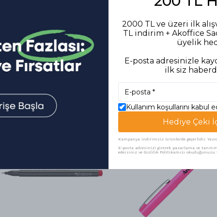
200 TL 
2000 TL ve üzeri ilk alış
TL indirim + Akoffice S
üyelik he
E-posta adresinizle kayd
ilk siz haberd
Benzer Ürünler
Kullanım koşullarını kabul 
Hediye Çeki İ
Kampanya indirimsiz ürünlerde geçerlidir. Yazıcı 
E-posta adresinizi girerek pazarlama ve tanıtım 
edersiniz ve Gizlilik Politikamızı okuduğunuzu v