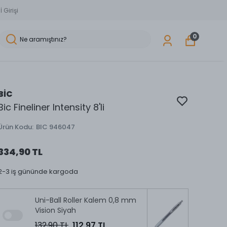
 Girişi
0
BİC
Bic Fineliner Intensity 8'li
Ürün Kodu
:
BIC 946047
334,90 TL
2-3 iş gününde kargoda
Uni-Ball Roller Kalem 0,8 mm
Vision Siyah
132,90 TL
112,97 TL