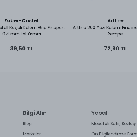
Faber-Castell
Artline
tell Keçeli Kalem Grip Finepen
Artline 200 Yazı Kalemi Fineli
0.4 mm Lal Kırmızı
Pempe
39,50 TL
72,90 TL
Bilgi Alın
Yasal
Blog
Mesafeli Satış Sözleş
Markalar
Ön Bilgilendirme For