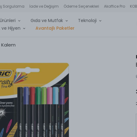
iş Sorgulama
İade ve Değişim
Ödeme Seçenekleri
Akoffice Pro
KOBİ
Ürünleri
Gıda ve Mutfak
Teknoloji
 ve Hijyen
Avantajlı Paketler
r Kalem