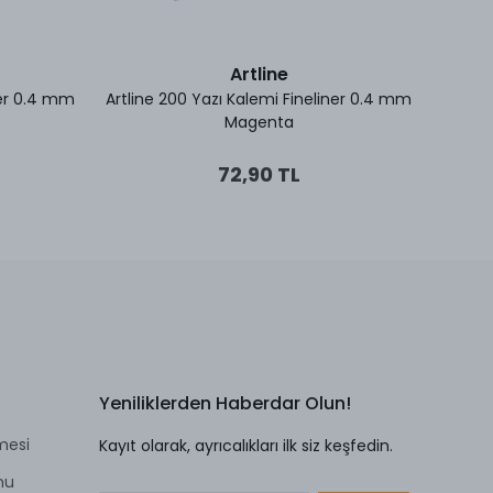
Artline
ner 0.4 mm
Artline 200 Yazı Kalemi Fineliner 0.4 mm
Faber-
Magenta
72,90 TL
Yeniliklerden Haberdar Olun!
mesi
Kayıt olarak, ayrıcalıkları ilk siz keşfedin.
mu