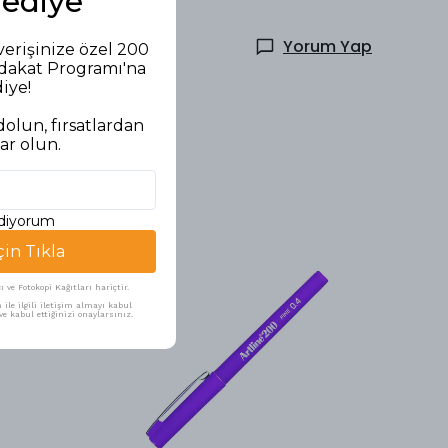
Hediye
Yorum Yap
verişinize özel 200
adakat Programı'na
diye!
olun, fırsatlardan
ar olun.
ediyorum
çin Tıkla
ve Fotokopi Kağıtları hariçtir.
ile ilgili iletişim almayı kabul
e kabul ettiğinizi onaylarsınız.