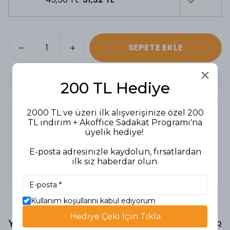
SEPETE EKLE
200 TL Hediye
2000 TL ve üzeri ilk alışverişinize özel 200
Ürün Açıklaması
TL indirim + Akoffice Sadakat Programı'na
0,5 mm uç
üyelik hediye!
Kapaklı silgili
Refilli
E-posta adresinizle kaydolun, fırsatlardan
Şık metal klips
ilk siz haberdar olun.
Kauçuk tutaç
Yaylı sistemi ile daha az kırılan uç
Kullanım koşullarını kabul ediyorum
Hediye Çeki İçin Tıkla
Yorumlar
Yorum Yap