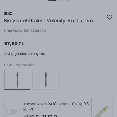
BİC
Bic Versatil Kalem Velocity Pro 0.5 mm
Ürün Kodu
:
BIC 8206433
97,90 TL
2-3 iş gününde kargoda
Ürün Seçenekleri
Tombow Min 24'lü Green Tüp Uç 0.5
2B-Vf
43,50 TL
31,32 TL