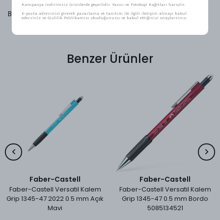
Kampanya indirimsiz ürünlerde geçerlidir. Yazıcı ve Fotokopi Kağıtları hariçtir.
Bu ürün için henüz yorum yapılmamış.
E-posta adresinizi girerek pazarlama ve tanıtım ile ilgili iletişim almayı kabul
edersiniz ve Gizlilik Politikamızı okuduğunuzu ve kabul ettiğinizi onaylarsınız.
Benzer Ürünler
Faber-Castell
Faber-Castell
Faber-Castell Versatil Kalem
Faber-Castell Versatil Kalem
Grip 1345-47 2022 0.5 mm Açık
Grip 1345-47 0.5 mm Bordo
Mavi
5085134521