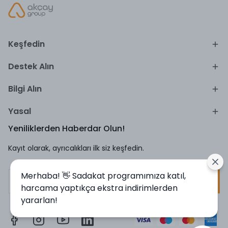
Keşfedin
Destek Alın
Bilgi Alın
Yasal
Yeniliklerden Haberdar Olun!
Kayıt olarak, ayrıcalıkları ilk siz keşfedin.
Merhaba! 👋 Sadakat programımıza katıl,
Kayıt Ol
harcama yaptıkça ekstra indirimlerden
yararlan!