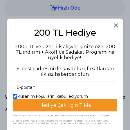
Ürün Açıklaması
200 TL Hediye
Ürün Tipi: Geçmeli Sap
Malzeme: Alüminyum
Boyut: 1.3 mt
2000 TL ve üzeri ilk alışverişinize özel 200
Özellikler:
TL indirim + Akoffice Sadakat Programı'na
- Geçmeli bağlantı sistemi ile pratik kullanım.
üyelik hediye!
- Hafif alüminyum yapı, uzun ömürlü kullanım.
Kullanım Alanları: Kısa mesafelerde temizlik, yerler ve
masalar için uygundur.
E-posta adresinizle kaydolun, fırsatlardan
ilk siz haberdar olun.
Yorumlar
Kullanım koşullarını kabul ediyorum
Yorum Yap
Hediye Çeki İçin Tıkla
Bu ürün için henüz yorum yapılmamış.
Kampanya indirimsiz ürünlerde geçerlidir. Yazıcı ve Fotokopi Kağıtları hariçtir.
E-posta adresinizi girerek pazarlama ve tanıtım ile ilgili iletişim almayı kabul
edersiniz ve Gizlilik Politikamızı okuduğunuzu ve kabul ettiğinizi onaylarsınız.