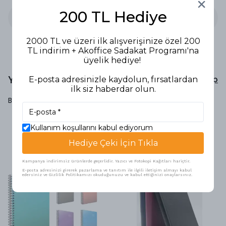
200 TL Hediye
2000 TL ve üzeri ilk alışverişinize özel 200
TL indirim + Akoffice Sadakat Programı'na
üyelik hediye!
Yorumlar
Yorum Yap
E-posta adresinizle kaydolun, fırsatlardan
ilk siz haberdar olun.
Bu ürün için henüz yorum yapılmamış.
Kullanım koşullarını kabul ediyorum
Hediye Çeki İçin Tıkla
Benzer Ürünler
Kampanya indirimsiz ürünlerde geçerlidir. Yazıcı ve Fotokopi Kağıtları hariçtir.
E-posta adresinizi girerek pazarlama ve tanıtım ile ilgili iletişim almayı kabul
edersiniz ve Gizlilik Politikamızı okuduğunuzu ve kabul ettiğinizi onaylarsınız.