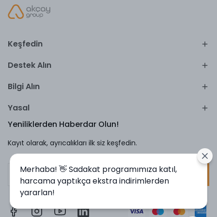
Keşfedin
Destek Alın
Bilgi Alın
Yasal
Yeniliklerden Haberdar Olun!
Kayıt olarak, ayrıcalıkları ilk siz keşfedin.
Merhaba! 👋 Sadakat programımıza katıl,
Kayıt Ol
harcama yaptıkça ekstra indirimlerden
yararlan!