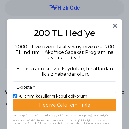
Ürün Açıklaması
200 TL Hediye
Ürün Tipi: Fiş
Boyut: Büyük Boy
Özellik: Numaralı
2000 TL ve üzeri ilk alışverişinize özel 200
Özellikler:
TL indirim + Akoffice Sadakat Programı'na
- Büyük boy numaralı fiş.
üyelik hediye!
- Kolayca çoğaltılabilir, her sayfa için bir kopya.
Kullanım Alanları: Satışlar ve ödeme işlemleri için kullanılır.
E-posta adresinizle kaydolun, fırsatlardan
ilk siz haberdar olun.
Yorumlar
Yorum Yap
Kullanım koşullarını kabul ediyorum
Bu ürün için henüz yorum yapılmamış.
Hediye Çeki İçin Tıkla
Kampanya indirimsiz ürünlerde geçerlidir. Yazıcı ve Fotokopi Kağıtları hariçtir.
E-posta adresinizi girerek pazarlama ve tanıtım ile ilgili iletişim almayı kabul
edersiniz ve Gizlilik Politikamızı okuduğunuzu ve kabul ettiğinizi onaylarsınız.