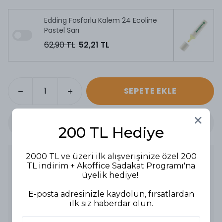
Edding Fosforlu Kalem 24 Ecoline
Pastel Sarı
62,90 TL
52,21 TL
SEPETE EKLE
200 TL Hediye
2000 TL ve üzeri ilk alışverişinize özel 200
Ürün Açıklaması
TL indirim + Akoffice Sadakat Programı'na
Özellikler:
üyelik hediye!
-Su bazlı mürekkep kullanır, yüksek renk parlaklığına
sahiptir.
E-posta adresinizle kaydolun, fırsatlardan
-Kesik uç kalınlığı 2-5 mm arasında değişir, bu da geniş bir
yazma ve vurgulama aralığı sağlar.
ilk siz haberdar olun.
-Kapağı ve gövdesi %90 oranında yenilenebilir şeker
kamışı bazlı kaynaklardan yapılmıştır, bu da onu çevre