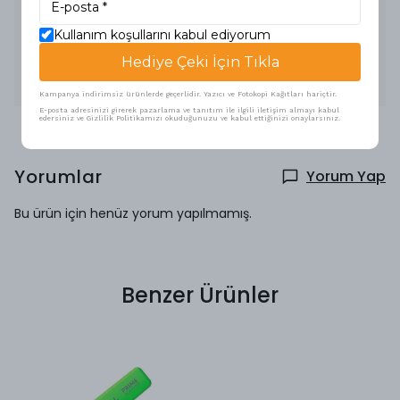
dostu kılar.
-Blue Angel eko etiketi ile ödüllendirilmiştir ve iklim nötr bir
üründür.
Kullanım koşullarını kabul ediyorum
-Edding HTK 25 yeniden doldurma hizmeti ile doldurulabilir,
böylece ekonomik ve uzun ömürlü bir kullanım sunar.
Hediye Çeki İçin Tıkla
-Kokusuz ve ışık geçirmezdir; neredeyse tüm kağıt
yüzeylerinde kullanım için uygundur.
Kampanya indirimsiz ürünlerde geçerlidir. Yazıcı ve Fotokopi Kağıtları hariçtir.
E-posta adresinizi girerek pazarlama ve tanıtım ile ilgili iletişim almayı kabul
edersiniz ve Gizlilik Politikamızı okuduğunuzu ve kabul ettiğinizi onaylarsınız.
Yorumlar
Yorum Yap
Bu ürün için henüz yorum yapılmamış.
Benzer Ürünler