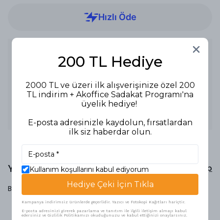
Ürün Açıklaması
200 TL Hediye
Ürün Tipi: Defter
Boyut: A4
Sayfa Sayısı: 80
2000 TL ve üzeri ilk alışverişinize özel 200
Sayfa Özelliği: Çizgili
TL indirim + Akoffice Sadakat Programı'na
Özellikler:
- Çizgili sayfalar, düzenli yazılar için idealdir.
üyelik hediye!
- Smoothie tasarım, şık ve modern.
Kullanım Alanları: Okul, ofis ve kişisel notlar için uygundur.
E-posta adresinizle kaydolun, fırsatlardan
ilk siz haberdar olun.
Yorumlar
Yorum Yap
Kullanım koşullarını kabul ediyorum
Hediye Çeki İçin Tıkla
Bu ürün için henüz yorum yapılmamış.
Kampanya indirimsiz ürünlerde geçerlidir. Yazıcı ve Fotokopi Kağıtları hariçtir.
E-posta adresinizi girerek pazarlama ve tanıtım ile ilgili iletişim almayı kabul
edersiniz ve Gizlilik Politikamızı okuduğunuzu ve kabul ettiğinizi onaylarsınız.