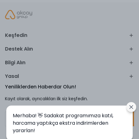
Keşfedin
Destek Alın
Bilgi Alın
Yasal
Yeniliklerden Haberdar Olun!
Kayıt olarak, ayrıcalıkları ilk siz keşfedin.
Merhaba! 👋 Sadakat programımıza katıl,
Kayıt Ol
harcama yaptıkça ekstra indirimlerden
yararlan!