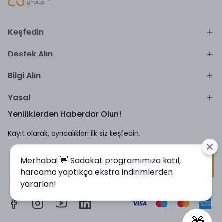
Keşfedin
Destek Alın
Bilgi Alın
Yasal
Yeniliklerden Haberdar Olun!
Kayıt olarak, ayrıcalıkları ilk siz keşfedin.
Merhaba! 👋 Sadakat programımıza katıl,
Kayıt Ol
harcama yaptıkça ekstra indirimlerden
yararlan!