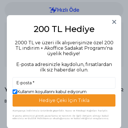
200 TL Hediye
Ürün Açıklaması
Ürün Tipi: Kurşun Kalem Başlık
2000 TL ve üzeri ilk alışverişinize özel 200
Renk: Natural Yeşil
Özellikler:
TL indirim + Akoffice Sadakat Programı'na
- Doğal renkli başlık, şık ve dayanıklı.
üyelik hediye!
- Yüksek kaliteli uç, keskin yazı sağlar.
Kullanım Alanları: Okul ve ofis kullanımı için uygundur.
E-posta adresinizle kaydolun, fırsatlardan
ilk siz haberdar olun.
Yorumlar
Yorum Yap
Kullanım koşullarını kabul ediyorum
Hediye Çeki İçin Tıkla
Bu ürün için henüz yorum yapılmamış.
Kampanya indirimsiz ürünlerde geçerlidir. Yazıcı ve Fotokopi Kağıtları hariçtir.
E-posta adresinizi girerek pazarlama ve tanıtım ile ilgili iletişim almayı kabul
edersiniz ve Gizlilik Politikamızı okuduğunuzu ve kabul ettiğinizi onaylarsınız.
Benzer Ürünler