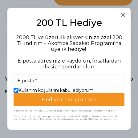
200 TL Hediye
2000 TL ve üzeri ilk alışverişinize özel 200
Ürün Açıklaması
TL indirim + Akoffice Sadakat Programı'na
FOTOKOPİ KAĞIDI A4 80 GR 500 LÜ LAVANTA
üyelik hediye!
E-posta adresinizle kaydolun, fırsatlardan
ilk siz haberdar olun.
Yorumlar
Yorum Yap
Kullanım koşullarını kabul ediyorum
Bu ürün için henüz yorum yapılmamış.
Hediye Çeki İçin Tıkla
Kampanya indirimsiz ürünlerde geçerlidir. Yazıcı ve Fotokopi Kağıtları hariçtir.
E-posta adresinizi girerek pazarlama ve tanıtım ile ilgili iletişim almayı kabul
Benzer Ürünler
edersiniz ve Gizlilik Politikamızı okuduğunuzu ve kabul ettiğinizi onaylarsınız.