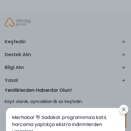
Keşfedin
Destek Alın
Bilgi Alın
Yasal
Yeniliklerden Haberdar Olun!
Kayıt olarak, ayrıcalıkları ilk siz keşfedin.
Merhaba! 👋 Sadakat programımıza katıl,
Kayıt Ol
harcama yaptıkça ekstra indirimlerden