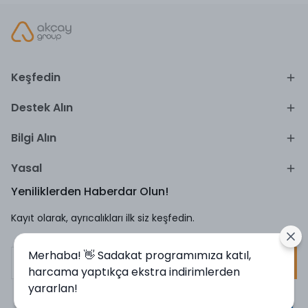
Keşfedin
Destek Alın
Bilgi Alın
Yasal
Yeniliklerden Haberdar Olun!
Kayıt olarak, ayrıcalıkları ilk siz keşfedin.
Merhaba! 👋 Sadakat programımıza katıl,
Kayıt Ol
harcama yaptıkça ekstra indirimlerden
yararlan!