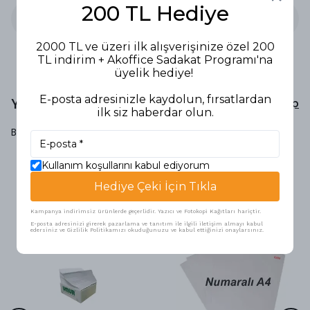
200 TL Hediye
2000 TL ve üzeri ilk alışverişinize özel 200
TL indirim + Akoffice Sadakat Programı'na
üyelik hediye!
E-posta adresinizle kaydolun, fırsatlardan
Yorumlar
Yorum Yap
ilk siz haberdar olun.
Bu ürün için henüz yorum yapılmamış.
Kullanım koşullarını kabul ediyorum
Hediye Çeki İçin Tıkla
Benzer Ürünler
Kampanya indirimsiz ürünlerde geçerlidir. Yazıcı ve Fotokopi Kağıtları hariçtir.
E-posta adresinizi girerek pazarlama ve tanıtım ile ilgili iletişim almayı kabul
edersiniz ve Gizlilik Politikamızı okuduğunuzu ve kabul ettiğinizi onaylarsınız.