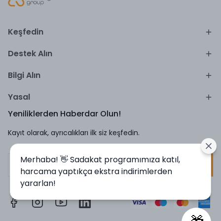
Keşfedin
Destek Alın
Bilgi Alın
Yasal
Yeniliklerden Haberdar Olun!
Kayıt olarak, ayrıcalıkları ilk siz keşfedin.
Merhaba! 👋 Sadakat programımıza katıl,
Kayıt Ol
harcama yaptıkça ekstra indirimlerden
yararlan!