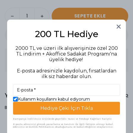
SEPETE EKLE
200 TL Hediye
2000 TL ve üzeri ilk alışverişinize özel 200
TL indirim + Akoffice Sadakat Programı'na
Ürün Açıklaması
üyelik hediye!
RESİM DEFTERİ 20 YP. KÜÇÜK BOY
E-posta adresinizle kaydolun, fırsatlardan
ilk siz haberdar olun.
Yorumlar
Yorum Yap
Kullanım koşullarını kabul ediyorum
Bu ürün için henüz yorum yapılmamış.
Hediye Çeki İçin Tıkla
Kampanya indirimsiz ürünlerde geçerlidir. Yazıcı ve Fotokopi Kağıtları hariçtir.
E-posta adresinizi girerek pazarlama ve tanıtım ile ilgili iletişim almayı kabul
edersiniz ve Gizlilik Politikamızı okuduğunuzu ve kabul ettiğinizi onaylarsınız.