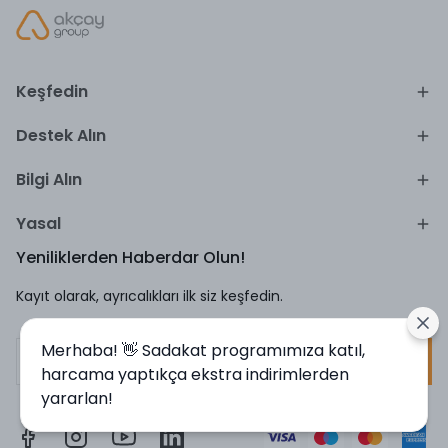
Keşfedin
Destek Alın
Bilgi Alın
Yasal
Yeniliklerden Haberdar Olun!
Kayıt olarak, ayrıcalıkları ilk siz keşfedin.
Merhaba! 👋 Sadakat programımıza katıl,
Kayıt Ol
harcama yaptıkça ekstra indirimlerden
yararlan!