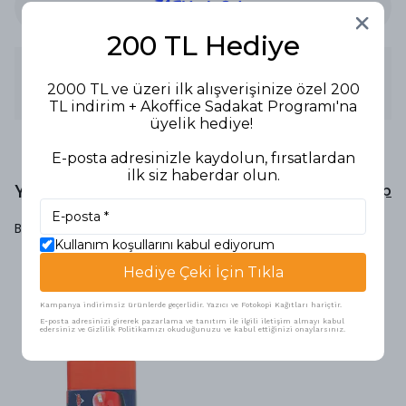
200 TL Hediye
Ürün Açıklaması
2000 TL ve üzeri ilk alışverişinize özel 200
SİLGİ SOFT BEYAZ
TL indirim + Akoffice Sadakat Programı'na
üyelik hediye!
E-posta adresinizle kaydolun, fırsatlardan
ilk siz haberdar olun.
Yorumlar
Yorum Yap
Bu ürün için henüz yorum yapılmamış.
Kullanım koşullarını kabul ediyorum
Hediye Çeki İçin Tıkla
Benzer Ürünler
Kampanya indirimsiz ürünlerde geçerlidir. Yazıcı ve Fotokopi Kağıtları hariçtir.
E-posta adresinizi girerek pazarlama ve tanıtım ile ilgili iletişim almayı kabul
edersiniz ve Gizlilik Politikamızı okuduğunuzu ve kabul ettiğinizi onaylarsınız.