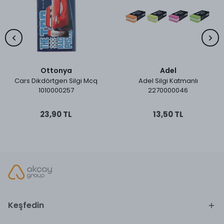
Ottonya
Adel
Cars Dikdörtgen Silgi Mcq
Adel Silgi Katmanlı
1010000257
2270000046
23,90 TL
13,50 TL
Keşfedin