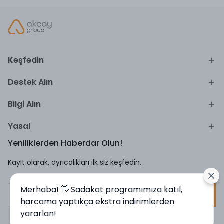
Keşfedin
Destek Alın
Bilgi Alın
Yasal
Yeniliklerden Haberdar Olun!
Kayıt olarak, ayrıcalıkları ilk siz keşfedin.
Merhaba! 👋 Sadakat programımıza katıl,
Kayıt Ol
harcama yaptıkça ekstra indirimlerden
yararlan!