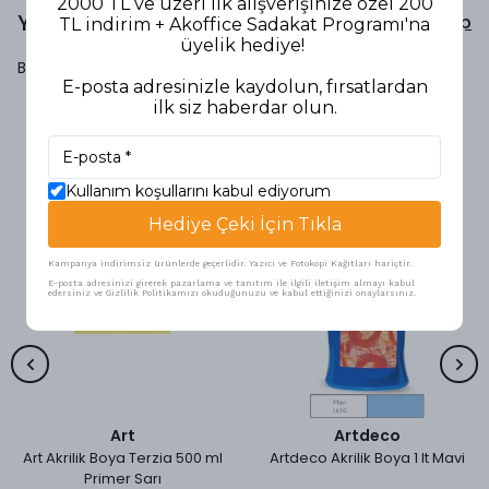
2000 TL ve üzeri ilk alışverişinize özel 200
Yorumlar
Yorum Yap
TL indirim + Akoffice Sadakat Programı'na
üyelik hediye!
Bu ürün için henüz yorum yapılmamış.
E-posta adresinizle kaydolun, fırsatlardan
ilk siz haberdar olun.
Benzer Ürünler
Kullanım koşullarını kabul ediyorum
Hediye Çeki İçin Tıkla
Kampanya indirimsiz ürünlerde geçerlidir. Yazıcı ve Fotokopi Kağıtları hariçtir.
E-posta adresinizi girerek pazarlama ve tanıtım ile ilgili iletişim almayı kabul
edersiniz ve Gizlilik Politikamızı okuduğunuzu ve kabul ettiğinizi onaylarsınız.
Art
Artdeco
Art Akrilik Boya Terzia 500 ml
Artdeco Akrilik Boya 1 lt Mavi
Primer Sarı