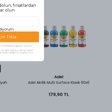
olun, fırsatlardan
ar olun.
ediyorum
çin Tıkla
ve Fotokopi Kağıtları hariçtir.
ile ilgili iletişim almayı kabul
e kabul ettiğinizi onaylarsınız.
Adel
Siyah
Adel Akrilik Multi Surface Klasik 60x6
Artd
179,90 TL