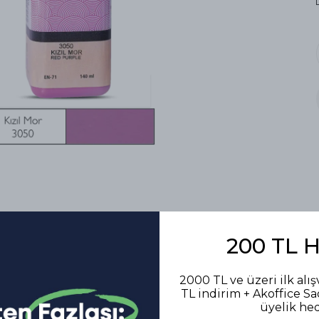
200 TL 
2000 TL ve üzeri ilk alış
TL indirim + Akoffice S
Benzer Ürünler
üyelik he