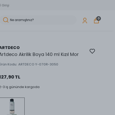
 Girişi
0
ARTDECO
Artdeco Akrilik Boya 140 ml Kızıl Mor
Ürün Kodu
:
ARTDECO Y-070R-3050
127,90 TL
2-3 iş gününde kargoda