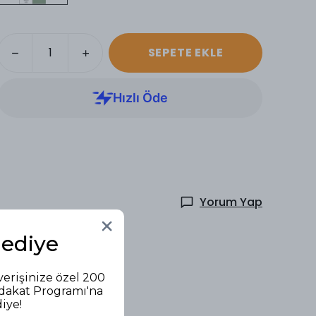
SEPETE EKLE
Yorum Yap
Hediye
verişinize özel 200
adakat Programı'na
diye!