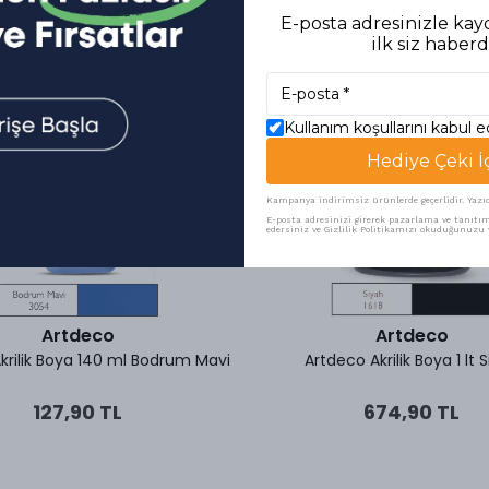
E-posta adresinizle kayd
ilk siz haberd
Kullanım koşullarını kabul 
Hediye Çeki İ
Kampanya indirimsiz ürünlerde geçerlidir. Yazıcı 
E-posta adresinizi girerek pazarlama ve tanıtım 
edersiniz ve Gizlilik Politikamızı okuduğunuzu v
Artdeco
Artdeco
krilik Boya 140 ml Bodrum Mavi
Artdeco Akrilik Boya 1 lt 
127,90 TL
674,90 TL