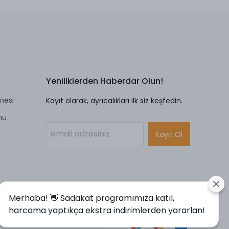
Yeniliklerden Haberdar Olun!
mesi
Kayıt olarak, ayrıcalıkları ilk siz keşfedin.
mu
Kayıt Ol
Merhaba! 👋 Sadakat programımıza katıl,
harcama yaptıkça ekstra indirimlerden yararlan!