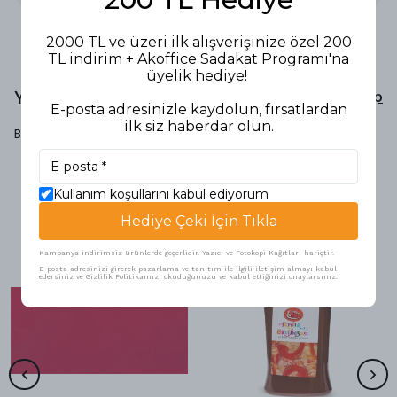
2000 TL ve üzeri ilk alışverişinize özel 200
TL indirim + Akoffice Sadakat Programı'na
üyelik hediye!
Yorumlar
Yorum Yap
E-posta adresinizle kaydolun, fırsatlardan
ilk siz haberdar olun.
Bu ürün için henüz yorum yapılmamış.
Kullanım koşullarını kabul ediyorum
Benzer Ürünler
Hediye Çeki İçin Tıkla
Kampanya indirimsiz ürünlerde geçerlidir. Yazıcı ve Fotokopi Kağıtları hariçtir.
E-posta adresinizi girerek pazarlama ve tanıtım ile ilgili iletişim almayı kabul
edersiniz ve Gizlilik Politikamızı okuduğunuzu ve kabul ettiğinizi onaylarsınız.