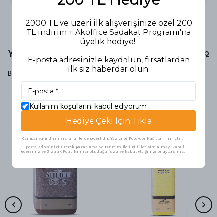
2000 TL ve üzeri ilk alışverişinize özel 200
TL indirim + Akoffice Sadakat Programı'na
üyelik hediye!
Yorumlar
Yorum Yap
E-posta adresinizle kaydolun, fırsatlardan
ilk siz haberdar olun.
Bu ürün için henüz yorum yapılmamış.
Kullanım koşullarını kabul ediyorum
Benzer Ürünler
Hediye Çeki İçin Tıkla
Kampanya indirimsiz ürünlerde geçerlidir. Yazıcı ve Fotokopi Kağıtları hariçtir.
E-posta adresinizi girerek pazarlama ve tanıtım ile ilgili iletişim almayı kabul
edersiniz ve Gizlilik Politikamızı okuduğunuzu ve kabul ettiğinizi onaylarsınız.