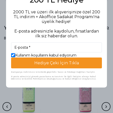
2000 TL ve üzeri ilk alışverişinize özel 200
TL indirim + Akoffice Sadakat Programı'na
üyelik hediye!
Yorumlar
Yorum Yap
E-posta adresinizle kaydolun, fırsatlardan
ilk siz haberdar olun.
Bu ürün için henüz yorum yapılmamış.
Kullanım koşullarını kabul ediyorum
Benzer Ürünler
Hediye Çeki İçin Tıkla
Kampanya indirimsiz ürünlerde geçerlidir. Yazıcı ve Fotokopi Kağıtları hariçtir.
E-posta adresinizi girerek pazarlama ve tanıtım ile ilgili iletişim almayı kabul
edersiniz ve Gizlilik Politikamızı okuduğunuzu ve kabul ettiğinizi onaylarsınız.