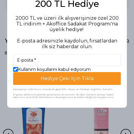
200 TL Hediye
2000 TL ve üzeri ilk alışverişinize özel 200
TL indirim + Akoffice Sadakat Programı'na
üyelik hediye!
Yorumlar
Yorum Yap
E-posta adresinizle kaydolun, fırsatlardan
ilk siz haberdar olun.
Bu ürün için henüz yorum yapılmamış.
Kullanım koşullarını kabul ediyorum
Benzer Ürünler
Hediye Çeki İçin Tıkla
Kampanya indirimsiz ürünlerde geçerlidir. Yazıcı ve Fotokopi Kağıtları hariçtir.
E-posta adresinizi girerek pazarlama ve tanıtım ile ilgili iletişim almayı kabul
edersiniz ve Gizlilik Politikamızı okuduğunuzu ve kabul ettiğinizi onaylarsınız.