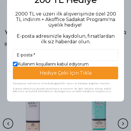
2000 TL ve üzeri ilk alışverişinize özel 200
TL indirim + Akoffice Sadakat Programı'na
üyelik hediye!
Yorumlar
Yorum Yap
E-posta adresinizle kaydolun, fırsatlardan
ilk siz haberdar olun.
Bu ürün için henüz yorum yapılmamış.
Kullanım koşullarını kabul ediyorum
Benzer Ürünler
Hediye Çeki İçin Tıkla
Kampanya indirimsiz ürünlerde geçerlidir. Yazıcı ve Fotokopi Kağıtları hariçtir.
E-posta adresinizi girerek pazarlama ve tanıtım ile ilgili iletişim almayı kabul
edersiniz ve Gizlilik Politikamızı okuduğunuzu ve kabul ettiğinizi onaylarsınız.