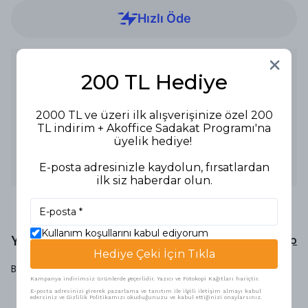
Ürün Açıklaması
200 TL Hediye
Ürün Tipi: Çay Kaşığı
Adet: 12'li Paket
Malzeme: Metal
2000 TL ve üzeri ilk alışverişinize özel 200
Özellikler:
TL indirim + Akoffice Sadakat Programı'na
- Şık ve dayanıklı çay kaşığı seti.
- 12'li paket ile ekonomik kullanım sağlar.
üyelik hediye!
- Çay servisinde rahat kullanım ve şıklık sağlar.
Kullanım Alanları: Çay servisi için ofislerde, evlerde veya
E-posta adresinizle kaydolun, fırsatlardan
restoranlarda kullanılır.
ilk siz haberdar olun.
Kullanım koşullarını kabul ediyorum
Yorumlar
Yorum Yap
Hediye Çeki İçin Tıkla
Bu ürün için henüz yorum yapılmamış.
Kampanya indirimsiz ürünlerde geçerlidir. Yazıcı ve Fotokopi Kağıtları hariçtir.
E-posta adresinizi girerek pazarlama ve tanıtım ile ilgili iletişim almayı kabul
edersiniz ve Gizlilik Politikamızı okuduğunuzu ve kabul ettiğinizi onaylarsınız.