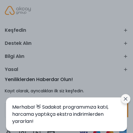
Keşfedin
Destek Alın
Bilgi Alın
Yasal
Yeniliklerden Haberdar Olun!
Kayıt olarak, ayrıcalıkları ilk siz keşfedin.
Merhaba! 👋 Sadakat programımıza katıl,
Kayıt Ol
harcama yaptıkça ekstra indirimlerden
yararlan!