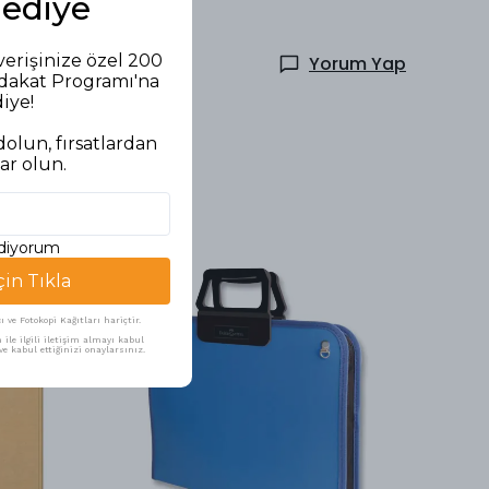
Hediye
verişinize özel 200
Yorum Yap
adakat Programı'na
diye!
olun, fırsatlardan
ar olun.
ediyorum
çin Tıkla
ve Fotokopi Kağıtları hariçtir.
ile ilgili iletişim almayı kabul
e kabul ettiğinizi onaylarsınız.