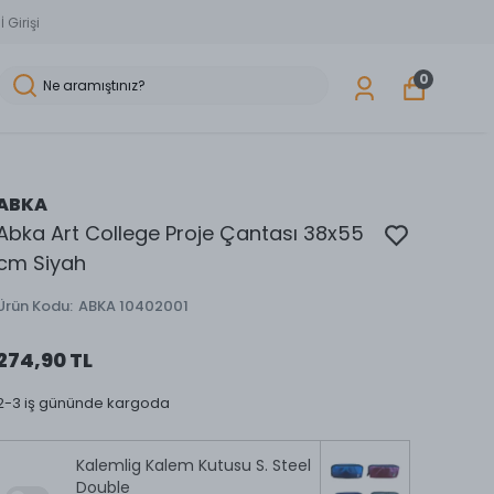
 Girişi
0
ABKA
Abka Art College Proje Çantası 38x55
cm Siyah
Ürün Kodu
:
ABKA 10402001
274,90 TL
2-3 iş gününde kargoda
Kalemlig Kalem Kutusu S. Steel
Double