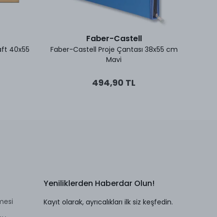
Faber-Castell
aft 40x55
Faber-Castell Proje Çantası 38x55 cm
Faber
Mavi
494,90 TL
Yeniliklerden Haberdar Olun!
mesi
Kayıt olarak, ayrıcalıkları ilk siz keşfedin.