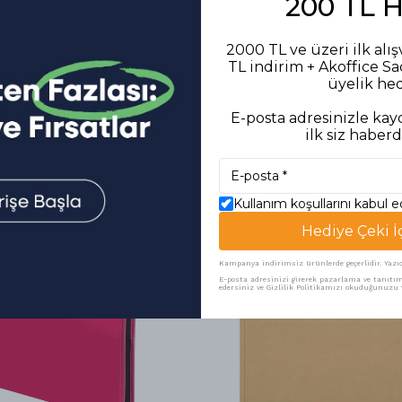
200 TL 
2000 TL ve üzeri ilk alış
TL indirim + Akoffice S
üyelik he
E-posta adresinizle kayd
ilk siz haberd
Benzer Ürünler
Kullanım koşullarını kabul 
Hediye Çeki İ
Kampanya indirimsiz ürünlerde geçerlidir. Yazıcı 
E-posta adresinizi girerek pazarlama ve tanıtım 
edersiniz ve Gizlilik Politikamızı okuduğunuzu v