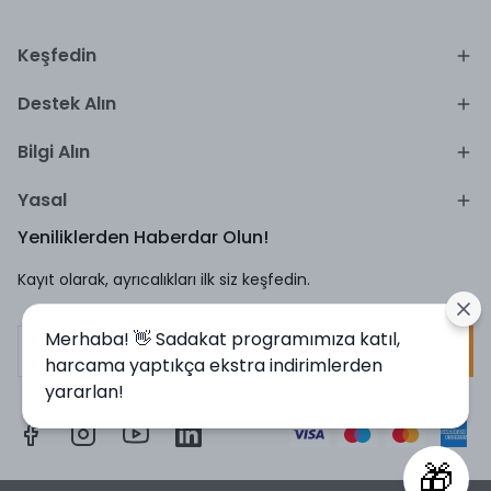
Keşfedin
Destek Alın
Bilgi Alın
Yasal
Yeniliklerden Haberdar Olun!
Kayıt olarak, ayrıcalıkları ilk siz keşfedin.
Merhaba! 👋 Sadakat programımıza katıl,
Kayıt Ol
harcama yaptıkça ekstra indirimlerden
yararlan!
🎁