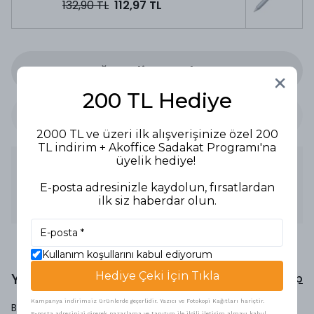
132,90 TL
112,97 TL
Stoğa Gelince Haber Ver
200 TL Hediye
2000 TL ve üzeri ilk alışverişinize özel 200
TL indirim + Akoffice Sadakat Programı'na
üyelik hediye!
Ürün Açıklaması
0.5 mm
E-posta adresinizle kaydolun, fırsatlardan
İğne uç
ilk siz haberdar olun.
Siyah
Kullanım koşullarını kabul ediyorum
Yorumlar
Hediye Çeki İçin Tıkla
Yorum Yap
Kampanya indirimsiz ürünlerde geçerlidir. Yazıcı ve Fotokopi Kağıtları hariçtir.
Bu ürün için henüz yorum yapılmamış.
E-posta adresinizi girerek pazarlama ve tanıtım ile ilgili iletişim almayı kabul