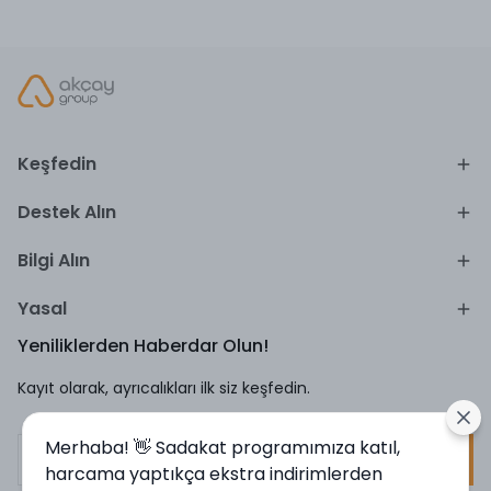
Keşfedin
Destek Alın
Bilgi Alın
Yasal
Yeniliklerden Haberdar Olun!
Kayıt olarak, ayrıcalıkları ilk siz keşfedin.
Merhaba! 👋 Sadakat programımıza katıl,
Kayıt Ol
harcama yaptıkça ekstra indirimlerden