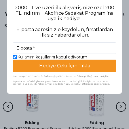
2000 TL ve üzeri ilk alışverişinize özel 200
Yorumlar
TL indirim + Akoffice Sadakat Programı'na
Yorum Yap
üyelik hediye!
Bu ürün için henüz yorum yapılmamış.
E-posta adresinizle kaydolun, fırsatlardan
ilk siz haberdar olun.
Benzer Ürünler
Kullanım koşullarını kabul ediyorum
Hediye Çeki İçin Tıkla
Kampanya indirimsiz ürünlerde geçerlidir. Yazıcı ve Fotokopi Kağıtları hariçtir.
E-posta adresinizi girerek pazarlama ve tanıtım ile ilgili iletişim almayı kabul
edersiniz ve Gizlilik Politikamızı okuduğunuzu ve kabul ettiğinizi onaylarsınız.
Edding
Edding
Edding 5200 Permanent Sprey
Edding 5200 Permanent Sprey