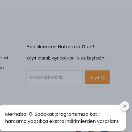
Yeniliklerden Haberdar Olun!
mesi
Kayıt olarak, ayrıcalıkları ilk siz keşfedin.
mu
Kayıt Ol
Merhaba! 👋 Sadakat programımıza katıl,
harcama yaptıkça ekstra indirimlerden yararlan!