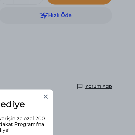
Yorum Yap
Hediye
verişinize özel 200
adakat Programı'na
diye!