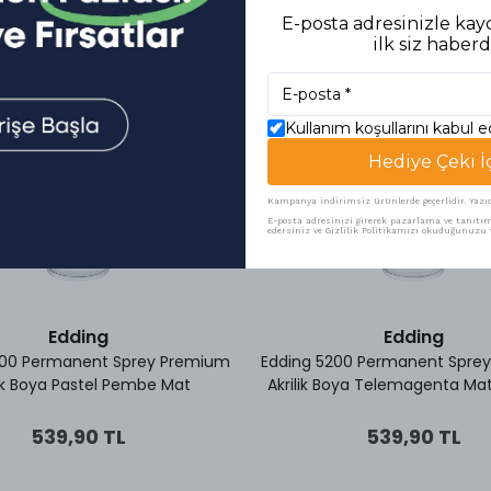
E-posta adresinizle kayd
ilk siz haberd
Kullanım koşullarını kabul 
Hediye Çeki İ
Kampanya indirimsiz ürünlerde geçerlidir. Yazıcı 
E-posta adresinizi girerek pazarlama ve tanıtım 
edersiniz ve Gizlilik Politikamızı okuduğunuzu v
Edding
Edding
200 Permanent Sprey Premium
Edding 5200 Permanent Spre
lik Boya Pastel Pembe Mat
Akrilik Boya Telemagenta Mat
539,90 TL
539,90 TL