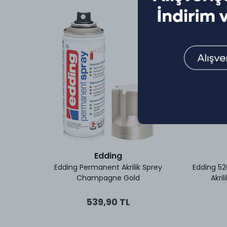
Edding
remium
Edding Permanent Akrilik Sprey
Edding 5
035
Champagne Gold
Akri
539,90 TL