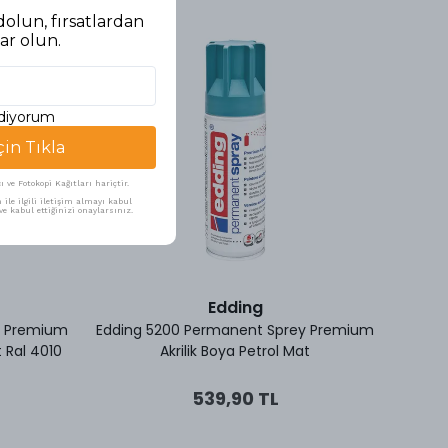
olun, fırsatlardan
ar olun.
ediyorum
çin Tıkla
ve Fotokopi Kağıtları hariçtir.
ile ilgili iletişim almayı kabul
e kabul ettiğinizi onaylarsınız.
Edding
y Premium
Edding 5200 Permanent Sprey Premium
Eddi
 Ral 4010
Akrilik Boya Petrol Mat
539,90 TL