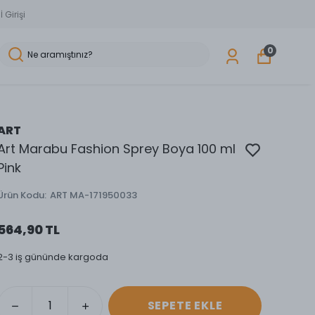
 Girişi
0
ART
Art Marabu Fashion Sprey Boya 100 ml
Pink
Ürün Kodu
:
ART MA-171950033
564,90 TL
2-3 iş gününde kargoda
SEPETE EKLE