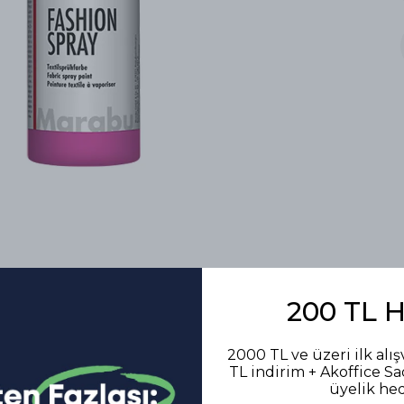
200 TL 
2000 TL ve üzeri ilk alış
TL indirim + Akoffice S
Benzer Ürünler
üyelik he