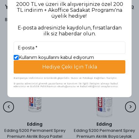
2000 TL ve üzeri ilk alışverişinize özel 200
Yorumlar
Yorum Yap
TL indirim + Akoffice Sadakat Programı'na
üyelik hediye!
Bu ürün için henüz yorum yapılmamış.
E-posta adresinizle kaydolun, fırsatlardan
ilk siz haberdar olun.
Benzer Ürünler
Kullanım koşullarını kabul ediyorum
Hediye Çeki İçin Tıkla
Kampanya indirimsiz ürünlerde geçerlidir. Yazıcı ve Fotokopi Kağıtları hariçtir.
E-posta adresinizi girerek pazarlama ve tanıtım ile ilgili iletişim almayı kabul
edersiniz ve Gizlilik Politikamızı okuduğunuzu ve kabul ettiğinizi onaylarsınız.
Edding
Edding
Edding 5200 Permanent Sprey
Edding 5200 Permanent Sprey
Premium Akrilik Boya Pastel
Premium Akrilik Boya Leylak