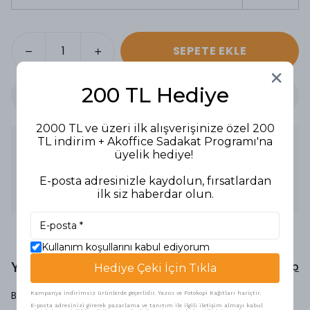
SEPETE EKLE
200 TL Hediye
2000 TL ve üzeri ilk alışverişinize özel 200
TL indirim + Akoffice Sadakat Programı'na
Ürün Açıklaması
üyelik hediye!
Elyaf düz kesik uç
Uç kalınlığı : 4.0 mm
E-posta adresinizle kaydolun, fırsatlardan
Mvi mürekkep rengi
ilk siz haberdar olun.
Solmayan su bazlı mürekkep
Kullanım koşullarını kabul ediyorum
Yorumlar
Yorum Yap
Hediye Çeki İçin Tıkla
Bu ürün için henüz yorum yapılmamış.
Kampanya indirimsiz ürünlerde geçerlidir. Yazıcı ve Fotokopi Kağıtları hariçtir.
E-posta adresinizi girerek pazarlama ve tanıtım ile ilgili iletişim almayı kabul