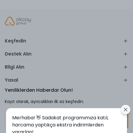
Keşfedin
Destek Alın
Bilgi Alın
Yasal
Yeniliklerden Haberdar Olun!
Kayıt olarak, ayrıcalıkları ilk siz keşfedin.
Merhaba! 👋 Sadakat programımıza katıl,
Kayıt Ol
harcama yaptıkça ekstra indirimlerden
yararlan!