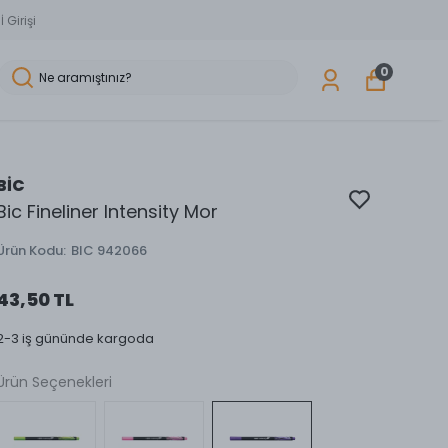
 Girişi
0
BİC
Bic Fineliner Intensity Mor
Ürün Kodu
:
BIC 942066
43,50 TL
2-3 iş gününde kargoda
Ürün Seçenekleri