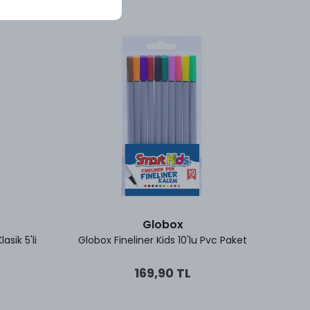
Globox
asik 5'li
Globox Fineliner Kids 10'lu Pvc Paket
Faber-
169,90 TL