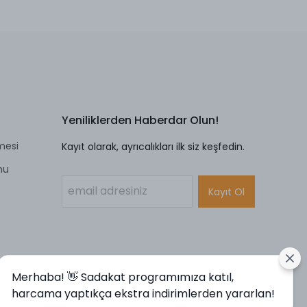
Yeniliklerden Haberdar Olun!
mesi
Kayıt olarak, ayrıcalıkları ilk siz keşfedin.
mu
Kayıt Ol
Merhaba! 👋 Sadakat programımıza katıl,
harcama yaptıkça ekstra indirimlerden yararlan!