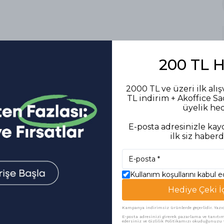
200 TL 
2000 TL ve üzeri ilk alış
TL indirim + Akoffice S
üyelik he
E-posta adresinizle kayd
ilk siz haberd
Kullanım koşullarını kabul 
Hediye Çeki İ
Kampanya indirimsiz ürünlerde geçerlidir. Yazıcı 
Benzer Ürünler
E-posta adresinizi girerek pazarlama ve tanıtım 
edersiniz ve Gizlilik Politikamızı okuduğunuzu v