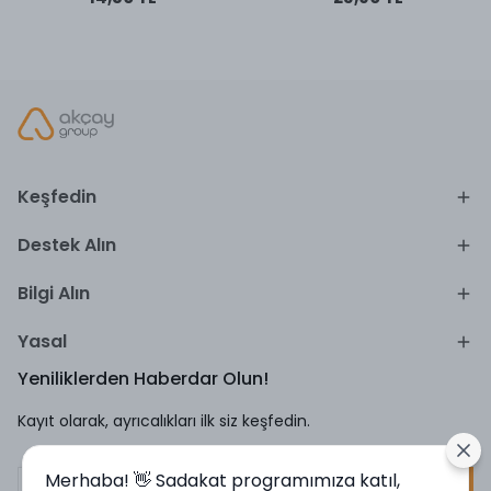
Keşfedin
Destek Alın
Bilgi Alın
Yasal
Yeniliklerden Haberdar Olun!
Kayıt olarak, ayrıcalıkları ilk siz keşfedin.
Merhaba! 👋 Sadakat programımıza katıl,