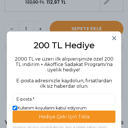
132,90 TL
112,97 TL
SEPETE EKLE
200 TL Hediye
2000 TL ve üzeri ilk alışverişinize özel 200
TL indirim + Akoffice Sadakat Programı'na
Ürün Açıklaması
üyelik hediye!
Bir kalemde 4 renk
Mürekkep renkleri: Mavi, siyah, yeşil, kırmızı
E-posta adresinizle kaydolun, fırsatlardan
Metal, parlak gövde
ilk siz haberdar olun.
Medium kalem ucu
Boyuna asılabilir
Kullanım koşullarını kabul ediyorum
Hediye Çeki İçin Tıkla
Yorumlar
Yorum Yap
Kampanya indirimsiz ürünlerde geçerlidir. Yazıcı ve Fotokopi Kağıtları hariçtir.