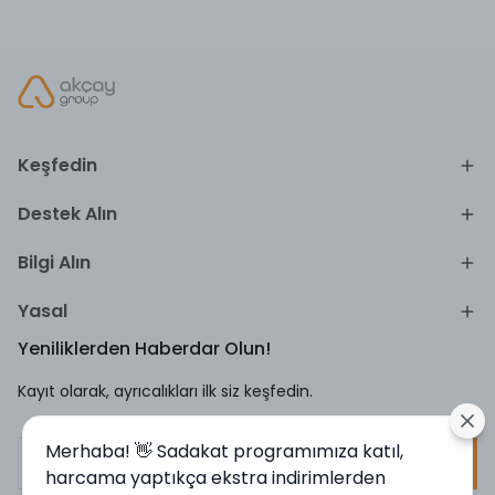
Keşfedin
Destek Alın
Bilgi Alın
Yasal
Yeniliklerden Haberdar Olun!
Kayıt olarak, ayrıcalıkları ilk siz keşfedin.
Merhaba! 👋 Sadakat programımıza katıl,
Kayıt Ol
harcama yaptıkça ekstra indirimlerden