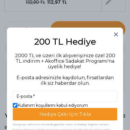
132,90 TL
112,97 TL
SEPETE EKLE
200 TL Hediye
2000 TL ve üzeri ilk alışverişinize özel 200
TL indirim + Akoffice Sadakat Programı'na
üyelik hediye!
Ürün Açıklaması
1.2 mm medium uç
E-posta adresinizle kaydolun, fırsatlardan
Easy glide mürekkep sistemi ile ekstra yumuşak yazım
ilk siz haberdar olun.
İkonik şeffaf gövde, modern tasarım
Kullanım koşullarını kabul ediyorum
Yorumlar
Hediye Çeki İçin Tıkla
Yorum Yap
Kampanya indirimsiz ürünlerde geçerlidir. Yazıcı ve Fotokopi Kağıtları hariçtir.
Bu ürün için henüz yorum yapılmamış.
E-posta adresinizi girerek pazarlama ve tanıtım ile ilgili iletişim almayı kabul