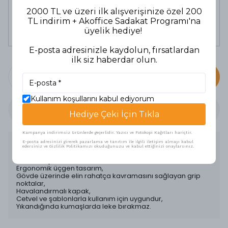
Uni-Ball Roller Kalem 0,8 mm Vision
2000 TL ve üzeri ilk alışverişinize özel 200
Siyah
TL indirim + Akoffice Sadakat Programı'na
132,90 TL
112,97 TL
üyelik hediye!
E-posta adresinizle kaydolun, fırsatlardan
ilk siz haberdar olun.
SEPETE EKLE
Kullanım koşullarını kabul ediyorum
Hediye Çeki İçin Tıkla
Kampanya indirimsiz ürünlerde geçerlidir. Yazıcı ve Fotokopi Kağıtları hariçtir.
Ürün Açıklaması
E-posta adresinizi girerek pazarlama ve tanıtım ile ilgili iletişim almayı kabul
edersiniz ve Gizlilik Politikamızı okuduğunuzu ve kabul ettiğinizi onaylarsınız.
0.4 mm uç,
Ergonomik üçgen tasarım,
Gövde üzerinde elin rahatça kavramasını sağlayan grip
noktalar,
Havalandırmalı kapak,
Cetvel ve şablonlarla kullanım için uygundur,
Yıkandığında kumaşlarda leke bırakmaz.