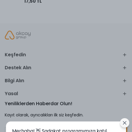
17,50 TL
Keşfedin
Destek Alın
Bilgi Alın
Yasal
Yeniliklerden Haberdar Olun!
Kayıt olarak, ayrıcalıkları ilk siz keşfedin.
Merhaba! 👋 Sadakat programımıza katıl,