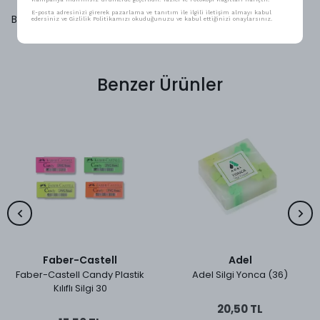
E-posta adresinizi girerek pazarlama ve tanıtım ile ilgili iletişim almayı kabul
Bu ürün için henüz yorum yapılmamış.
edersiniz ve Gizlilik Politikamızı okuduğunuzu ve kabul ettiğinizi onaylarsınız.
Benzer Ürünler
Faber-Castell
Adel
Faber-Castell Candy Plastik
Adel Silgi Yonca (36)
Kılıflı Silgi 30
20,50 TL