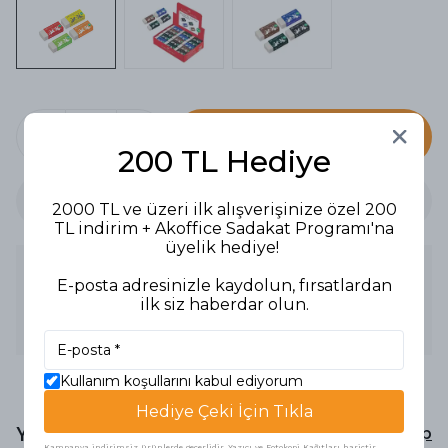
SEPETE EKLE
200 TL Hediye
2000 TL ve üzeri ilk alışverişinize özel 200
TL indirim + Akoffice Sadakat Programı'na
üyelik hediye!
Ürün Açıklaması
E-posta adresinizle kaydolun, fırsatlardan
Canlı renkli şövalye temalı PVC içermeyen silgi, çocuklar
ilk siz haberdar olun.
için eğlenceli ve güvenli bir seçenek, ergonomik yapısıyla
kolay kullanım sunar.
Kullanım koşullarını kabul ediyorum
Hediye Çeki İçin Tıkla
Yorumlar
Yorum Yap
Kampanya indirimsiz ürünlerde geçerlidir. Yazıcı ve Fotokopi Kağıtları hariçtir.