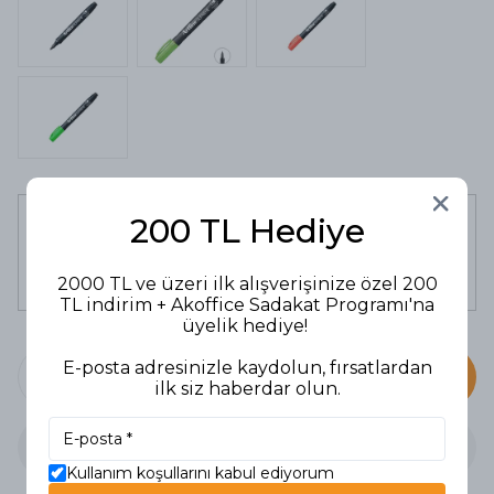
Uni-Ball Roller Kalem 0,8 mm Vision
200 TL Hediye
Siyah
132,90 TL
112,97 TL
2000 TL ve üzeri ilk alışverişinize özel 200
TL indirim + Akoffice Sadakat Programı'na
üyelik hediye!
E-posta adresinizle kaydolun, fırsatlardan
SEPETE EKLE
ilk siz haberdar olun.
Kullanım koşullarını kabul ediyorum