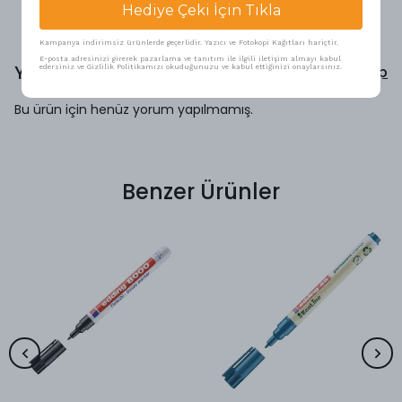
Hediye Çeki İçin Tıkla
Kampanya indirimsiz ürünlerde geçerlidir. Yazıcı ve Fotokopi Kağıtları hariçtir.
E-posta adresinizi girerek pazarlama ve tanıtım ile ilgili iletişim almayı kabul
Yorumlar
Yorum Yap
edersiniz ve Gizlilik Politikamızı okuduğunuzu ve kabul ettiğinizi onaylarsınız.
Bu ürün için henüz yorum yapılmamış.
Benzer Ürünler