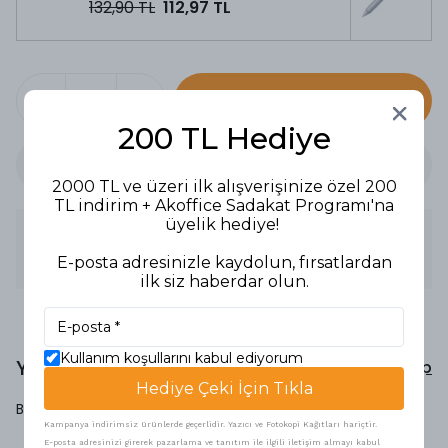
132,90 TL
112,97 TL
SEPETE EKLE
200 TL Hediye
2000 TL ve üzeri ilk alışverişinize özel 200
TL indirim + Akoffice Sadakat Programı'na
üyelik hediye!
Ürün Açıklaması
E-posta adresinizle kaydolun, fırsatlardan
ROLLER KALEM Z-BALL KONİK KIRMIZI
ilk siz haberdar olun.
Kullanım koşullarını kabul ediyorum
Yorumlar
Yorum Yap
Hediye Çeki İçin Tıkla
Bu ürün için henüz yorum yapılmamış.
Kampanya indirimsiz ürünlerde geçerlidir. Yazıcı ve Fotokopi Kağıtları hariçtir.
E-posta adresinizi girerek pazarlama ve tanıtım ile ilgili iletişim almayı kabul