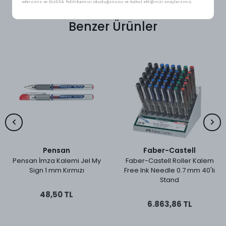
edersiniz ve Gizlilik Politikamızı okuduğunuzu ve kabul ettiğinizi onaylarsınız.
Benzer Ürünler
Pensan
Faber-Castell
Pensan İmza Kalemi Jel My
Faber-Castell Roller Kalem
Sign 1 mm Kırmızı
Free Ink Needle 0.7 mm 40'lı
Stand
48,50 TL
6.863,86 TL