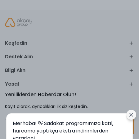
Keşfedin
Destek Alın
Bilgi Alın
Yasal
Yeniliklerden Haberdar Olun!
Kayıt olarak, ayrıcalıkları ilk siz keşfedin.
Merhaba! 👋 Sadakat programımıza katıl,
Kayıt Ol
harcama yaptıkça ekstra indirimlerden
yararlan!