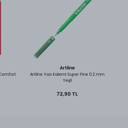
Artline
 Comfort
Artline Yazı Kalemi Super Fine 0.2 mm
Art
Yeşil
72,90 TL