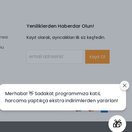
Yeniliklerden Haberdar Olun!
mesi
Kayıt olarak, ayrıcalıkları ilk siz keşfedin.
mu
Kayıt Ol
Merhaba! 👋 Sadakat programımıza katıl,
harcama yaptıkça ekstra indirimlerden yararlan!
🎁