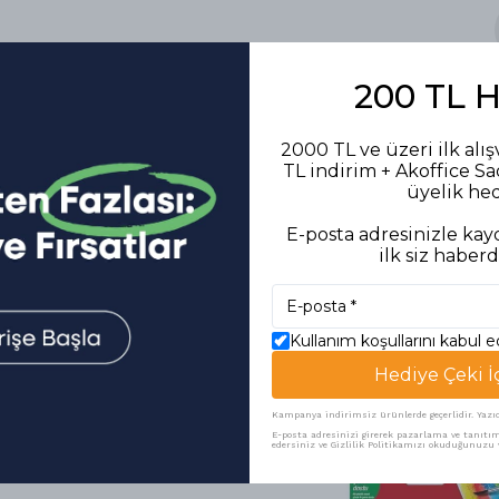
200 TL 
2000 TL ve üzeri ilk alış
TL indirim + Akoffice S
üyelik he
E-posta adresinizle kayd
ilk siz haberd
Kullanım koşullarını kabul 
Hediye Çeki İ
Benzer Ürünler
Kampanya indirimsiz ürünlerde geçerlidir. Yazıcı 
E-posta adresinizi girerek pazarlama ve tanıtım 
edersiniz ve Gizlilik Politikamızı okuduğunuzu v