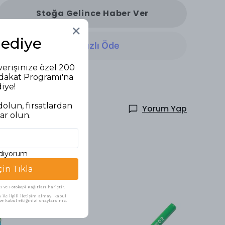
Stoğa Gelince Haber Ver
Hediye
verişinize özel 200
adakat Programı'na
diye!
olun, fırsatlardan
Yorum Yap
ar olun.
ediyorum
çin Tıkla
ve Fotokopi Kağıtları hariçtir.
ile ilgili iletişim almayı kabul
e kabul ettiğinizi onaylarsınız.