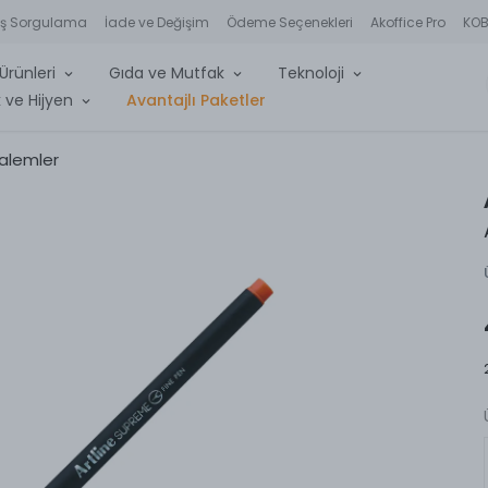
iş Sorgulama
İade ve Değişim
Ödeme Seçenekleri
Akoffice Pro
KOBİ
Ürünleri
Gıda ve Mutfak
Teknoloji
 ve Hijyen
Avantajlı Paketler
Kalemler