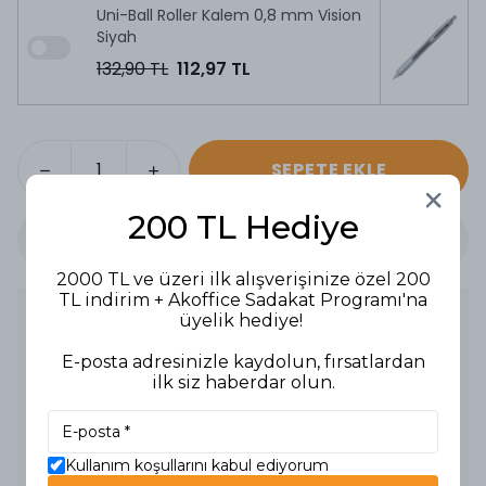
Uni-Ball Roller Kalem 0,8 mm Vision
Siyah
132,90 TL
112,97 TL
SEPETE EKLE
200 TL Hediye
2000 TL ve üzeri ilk alışverişinize özel 200
TL indirim + Akoffice Sadakat Programı'na
Ürün Açıklaması
üyelik hediye!
Ürün Tipi: Tükenmez Kalem
E-posta adresinizle kaydolun, fırsatlardan
Uç Kalınlığı: 1 mm
Renk: Yeşil
ilk siz haberdar olun.
Özellikler:
- Yeşil mürekkep ile akıcı ve rahat yazım.
- Dayanıklı uç ve uzun ömürlü kullanım.
- Ergonomik yapı sayesinde rahat tutuş.
Kullanım Alanları: Okul, ofis, yazı yazma ve not alma.
Kullanım koşullarını kabul ediyorum