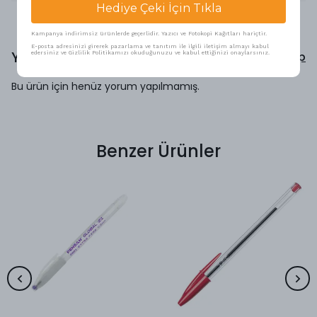
Hediye Çeki İçin Tıkla
Kampanya indirimsiz ürünlerde geçerlidir. Yazıcı ve Fotokopi Kağıtları hariçtir.
E-posta adresinizi girerek pazarlama ve tanıtım ile ilgili iletişim almayı kabul
Yorumlar
Yorum Yap
edersiniz ve Gizlilik Politikamızı okuduğunuzu ve kabul ettiğinizi onaylarsınız.
Bu ürün için henüz yorum yapılmamış.
Benzer Ürünler