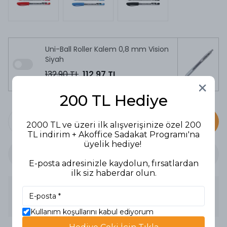
Uni-Ball Roller Kalem 0,8 mm Vision
Siyah
132,90 TL
112,97 TL
200 TL Hediye
SEPETE EKLE
2000 TL ve üzeri ilk alışverişinize özel 200
TL indirim + Akoffice Sadakat Programı'na
üyelik hediye!
E-posta adresinizle kaydolun, fırsatlardan
ilk siz haberdar olun.
Ürün Açıklaması
TÜKENMEZ KALEM VEGA AÇIK MAVİ
Kullanım koşullarını kabul ediyorum