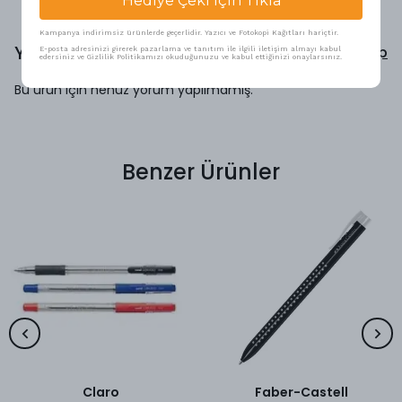
Hediye Çeki İçin Tıkla
Kampanya indirimsiz ürünlerde geçerlidir. Yazıcı ve Fotokopi Kağıtları hariçtir.
Yorumlar
Yorum Yap
E-posta adresinizi girerek pazarlama ve tanıtım ile ilgili iletişim almayı kabul
edersiniz ve Gizlilik Politikamızı okuduğunuzu ve kabul ettiğinizi onaylarsınız.
Bu ürün için henüz yorum yapılmamış.
Benzer Ürünler
Claro
Faber-Castell