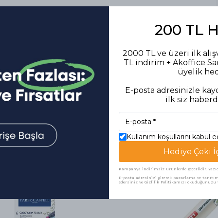
200 TL 
2000 TL ve üzeri ilk alış
TL indirim + Akoffice S
üyelik he
E-posta adresinizle kayd
ilk siz haberd
Kullanım koşullarını kabul 
Benzer Ürünler
Hediye Çeki İ
Kampanya indirimsiz ürünlerde geçerlidir. Yazıcı 
E-posta adresinizi girerek pazarlama ve tanıtım 
edersiniz ve Gizlilik Politikamızı okuduğunuzu v