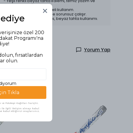
- Yeşil renkli beyaz tahta kalemi, temiz yazım ve
kolay silme sağlar.
- Dayanıklı uç ve uzun süreli kullanım.
- Beyaz tahta yüzeylerinde sorunsuz çalışır.
Hediye
Kullanım Alanları: Okul, ofis, beyaz tahta kullanımı.
verişinize özel 200
adakat Programı'na
diye!
Yorum Yap
olun, fırsatlardan
ar olun.
ediyorum
çin Tıkla
ve Fotokopi Kağıtları hariçtir.
ile ilgili iletişim almayı kabul
e kabul ettiğinizi onaylarsınız.