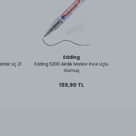
Edding
rlak Uç 21
Edding 5300 Akrilik Markör İnce Uçlu
Fabe
Gümüş
159,90 TL