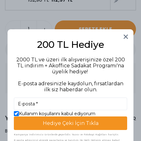
SEPETE EKLE
200 TL Hediye
2000 TL ve üzeri ilk alışverişinize özel 200
TL indirim + Akoffice Sadakat Programı'na
Ürün Açıklaması
üyelik hediye!
Asetat Kağıdı, CD, Cam Ve Tüm Düz Yüzeyler İçin İdeal
E-posta adresinizle kaydolun, fırsatlardan
Ergonomik Tutuş Sağlayan Özel Gövde Yapısı
ilk siz haberdar olun.
Kullanım koşullarını kabul ediyorum
Yorumlar
Yorum Yap
Hediye Çeki İçin Tıkla
Bu ürün için henüz yorum yapılmamış.
Kampanya indirimsiz ürünlerde geçerlidir. Yazıcı ve Fotokopi Kağıtları hariçtir.
E-posta adresinizi girerek pazarlama ve tanıtım ile ilgili iletişim almayı kabul