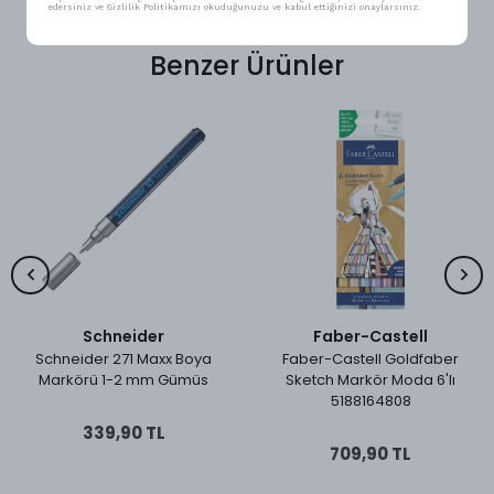
edersiniz ve Gizlilik Politikamızı okuduğunuzu ve kabul ettiğinizi onaylarsınız.
Benzer Ürünler
Schneider
Faber-Castell
Schneider 271 Maxx Boya
Faber-Castell Goldfaber
Markörü 1-2 mm Gümüs
Sketch Markör Moda 6'lı
5188164808
339,90 TL
709,90 TL