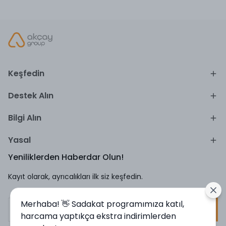
Keşfedin
Destek Alın
Bilgi Alın
Yasal
Yeniliklerden Haberdar Olun!
Kayıt olarak, ayrıcalıkları ilk siz keşfedin.
Merhaba! 👋 Sadakat programımıza katıl,
Kayıt Ol
harcama yaptıkça ekstra indirimlerden