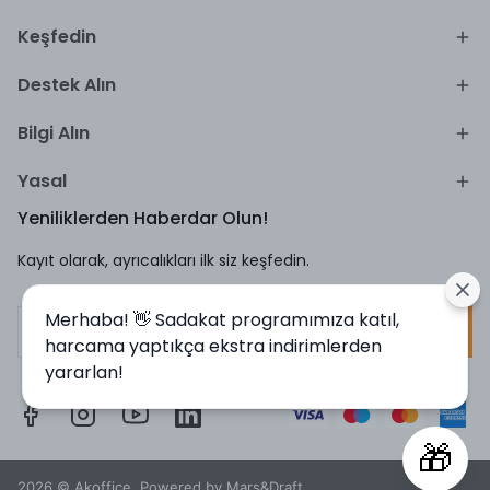
Keşfedin
Destek Alın
Bilgi Alın
Yasal
Yeniliklerden Haberdar Olun!
Kayıt olarak, ayrıcalıkları ilk siz keşfedin.
Merhaba! 👋 Sadakat programımıza katıl,
Kayıt Ol
harcama yaptıkça ekstra indirimlerden
yararlan!
🎁
2026 © Akoffice, Powered by Mars&Draft