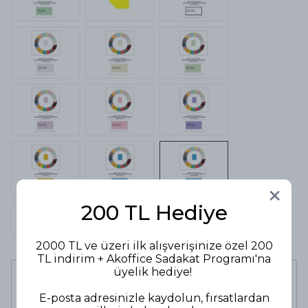
200 TL Hediye
2000 TL ve üzeri ilk alışverişinize özel 200
TL indirim + Akoffice Sadakat Programı'na
üyelik hediye!
Scotch Stick Yapıştırıcı 8 gr 6208D
124,90 TL
106,17 TL
E-posta adresinizle kaydolun, fırsatlardan