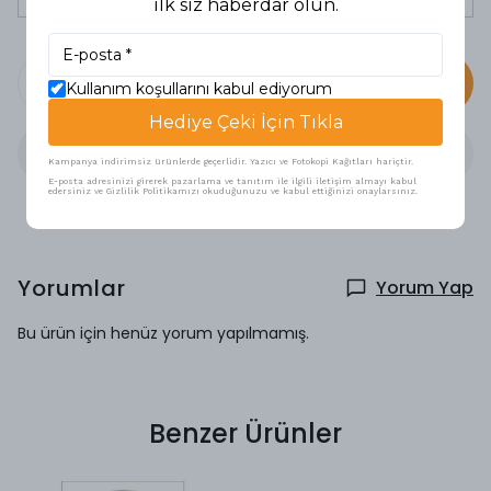
ilk siz haberdar olun.
SEPETE EKLE
Kullanım koşullarını kabul ediyorum
Hediye Çeki İçin Tıkla
Kampanya indirimsiz ürünlerde geçerlidir. Yazıcı ve Fotokopi Kağıtları hariçtir.
E-posta adresinizi girerek pazarlama ve tanıtım ile ilgili iletişim almayı kabul
edersiniz ve Gizlilik Politikamızı okuduğunuzu ve kabul ettiğinizi onaylarsınız.
Yorumlar
Yorum Yap
Bu ürün için henüz yorum yapılmamış.
Benzer Ürünler