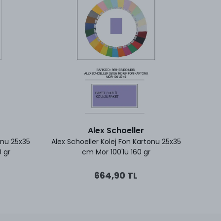
Alex Schoeller
onu 25x35
Alex Schoeller Kolej Fon Kartonu 25x35
Adel 
0 gr
cm Mor 100'lü 160 gr
664,90 TL