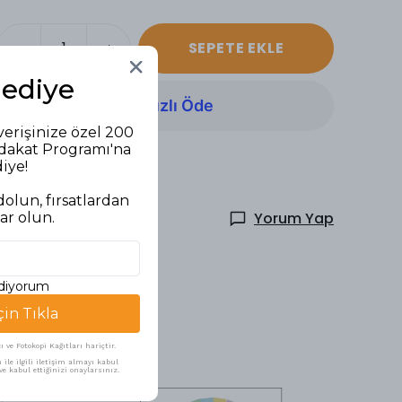
SEPETE EKLE
Hediye
verişinize özel 200
adakat Programı'na
diye!
olun, fırsatlardan
Yorum Yap
ar olun.
ediyorum
çin Tıkla
ve Fotokopi Kağıtları hariçtir.
ile ilgili iletişim almayı kabul
e kabul ettiğinizi onaylarsınız.