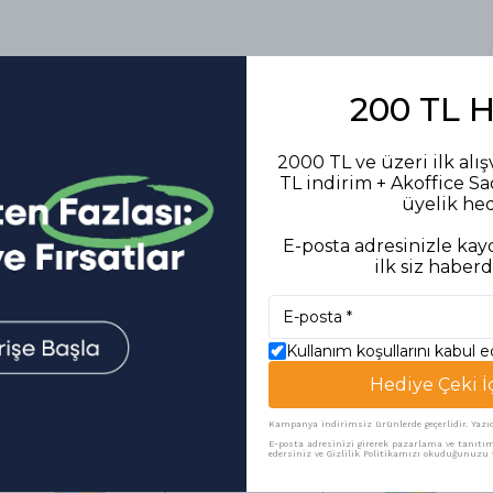
200 TL 
2000 TL ve üzeri ilk alış
TL indirim + Akoffice S
üyelik he
E-posta adresinizle kayd
ilk siz haberd
Kullanım koşullarını kabul 
Hediye Çeki İ
Benzer Ürünler
Kampanya indirimsiz ürünlerde geçerlidir. Yazıcı 
E-posta adresinizi girerek pazarlama ve tanıtım 
edersiniz ve Gizlilik Politikamızı okuduğunuzu v