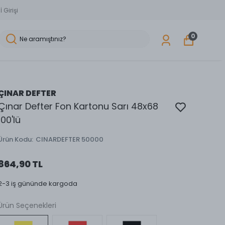
 Girişi
0
ÇINAR DEFTER
Çınar Defter Fon Kartonu Sarı 48x68
100'lü
Ürün Kodu
:
CINARDEFTER 50000
864,90 TL
2-3 iş gününde kargoda
Ürün Seçenekleri