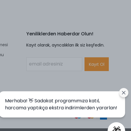
Yeniliklerden Haberdar Olun!
mesi
Kayıt olarak, ayrıcalıkları ilk siz keşfedin.
mu
Kayıt Ol
Merhaba! 👋 Sadakat programımıza katıl,
harcama yaptıkça ekstra indirimlerden yararlan!
🎁