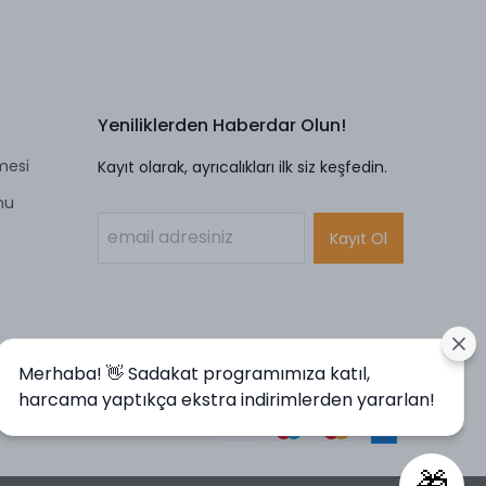
Yeniliklerden Haberdar Olun!
mesi
Kayıt olarak, ayrıcalıkları ilk siz keşfedin.
mu
Kayıt Ol
Merhaba! 👋 Sadakat programımıza katıl,
harcama yaptıkça ekstra indirimlerden yararlan!
🎁