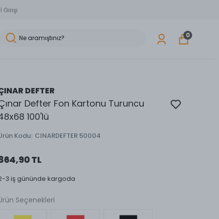
 Girişi
0
ÇINAR DEFTER
Çınar Defter Fon Kartonu Turuncu
48x68 100'lü
Ürün Kodu
:
CINARDEFTER 50004
864,90 TL
2-3 iş gününde kargoda
Ürün Seçenekleri