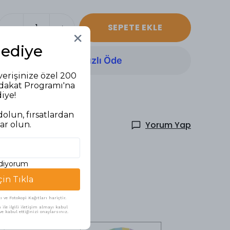
SEPETE EKLE
Hediye
verişinize özel 200
adakat Programı'na
diye!
olun, fırsatlardan
Yorum Yap
ar olun.
ediyorum
çin Tıkla
ve Fotokopi Kağıtları hariçtir.
ile ilgili iletişim almayı kabul
e kabul ettiğinizi onaylarsınız.