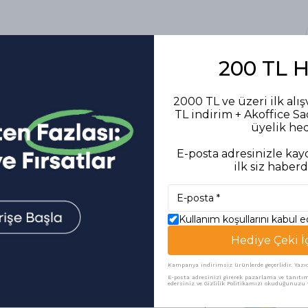
200 TL 
2000 TL ve üzeri ilk alış
TL indirim + Akoffice S
üyelik he
E-posta adresinizle kayd
ilk siz haberd
Kullanım koşullarını kabul 
Hediye Çeki İ
Benzer Ürünler
Kampanya indirimsiz ürünlerde geçerlidir. Yazıcı 
E-posta adresinizi girerek pazarlama ve tanıtım 
edersiniz ve Gizlilik Politikamızı okuduğunuzu v