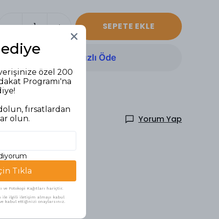
SEPETE EKLE
Hediye
verişinize özel 200
adakat Programı'na
diye!
olun, fırsatlardan
Yorum Yap
ar olun.
ediyorum
çin Tıkla
ve Fotokopi Kağıtları hariçtir.
ile ilgili iletişim almayı kabul
e kabul ettiğinizi onaylarsınız.