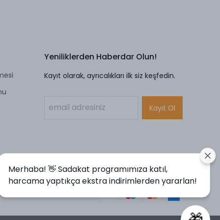
Yeniliklerden Haberdar Olun!
mesi
Kayıt olarak, ayrıcalıkları ilk siz keşfedin.
mu
Kayıt Ol
Merhaba! 👋 Sadakat programımıza katıl,
harcama yaptıkça ekstra indirimlerden yararlan!
🎁