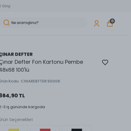
 Girişi
0
ÇINAR DEFTER
Çınar Defter Fon Kartonu Pembe
48x68 100'lü
Ürün Kodu
:
CINARDEFTER 50006
864,90 TL
2-3 iş gününde kargoda
Ürün Seçenekleri