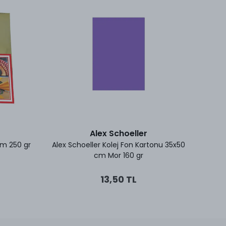
Alex Schoeller
cm 250 gr
Alex Schoeller Kolej Fon Kartonu 35x50
Art
cm Mor 160 gr
13,50 TL