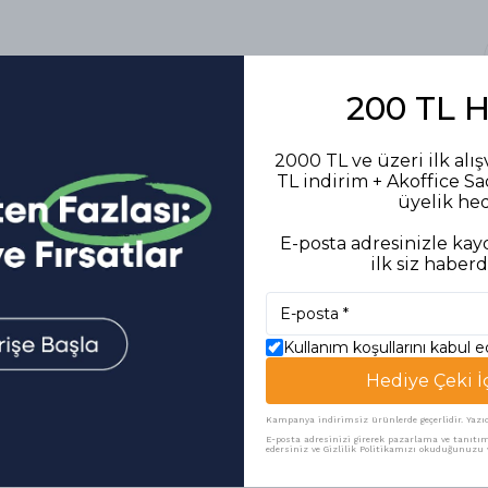
200 TL 
2000 TL ve üzeri ilk alış
TL indirim + Akoffice S
üyelik he
E-posta adresinizle kayd
ilk siz haberd
Kullanım koşullarını kabul 
Hediye Çeki İ
Benzer Ürünler
Kampanya indirimsiz ürünlerde geçerlidir. Yazıcı 
E-posta adresinizi girerek pazarlama ve tanıtım 
edersiniz ve Gizlilik Politikamızı okuduğunuzu v